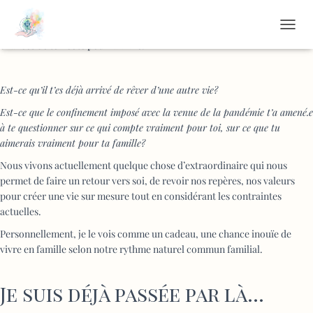
Concrétise ta vision de vie familiale de rêves
Prends le temps de te poser, ose rêver ta vie de rêve et mettre toutes les
DÉPLI
chances de ton côté pour la vivre!
Est-ce qu’il t’es déjà arrivé de rêver d’une autre vie?
Est-ce que le confinement imposé avec la venue de la pandémie t’a amené.e
à te questionner sur ce qui compte vraiment pour toi, sur ce que tu
aimerais vraiment pour ta famille?
Nous vivons actuellement quelque chose d’extraordinaire qui nous
permet de faire un retour vers soi, de revoir nos repères, nos valeurs
pour créer une vie sur mesure tout en considérant les contraintes
actuelles.
Personnellement, je le vois comme un cadeau, une chance inouïe de
vivre en famille selon notre rythme naturel commun familial.
Je suis déjà passée par là…