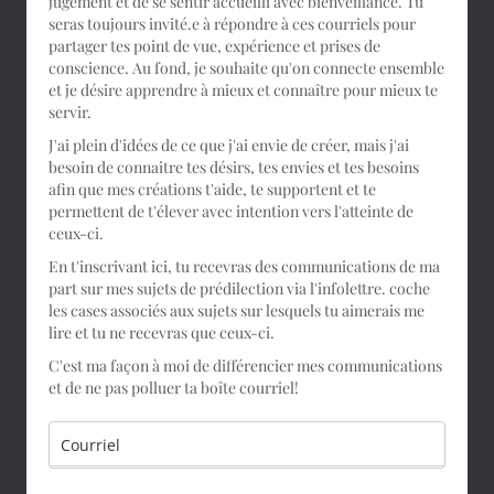
jugement et de se sentir accueilli avec bienveillance. Tu
seras toujours invité.e à répondre à ces courriels pour
partager tes point de vue, expérience et prises de
conscience. Au fond, je souhaite qu'on connecte ensemble
et je désire apprendre à mieux et connaître pour mieux te
servir.
J'ai plein d'idées de ce que j'ai envie de créer, mais j'ai
besoin de connaitre tes désirs, tes envies et tes besoins
afin que mes créations t'aide, te supportent et te
permettent de t'élever avec intention vers l'atteinte de
ceux-ci.
En t'inscrivant ici, tu recevras des communications de ma
part sur mes sujets de prédilection via l'infolettre. coche
les cases associés aux sujets sur lesquels tu aimerais me
lire et tu ne recevras que ceux-ci.
C'est ma façon à moi de différencier mes communications
et de ne pas polluer ta boîte courriel!