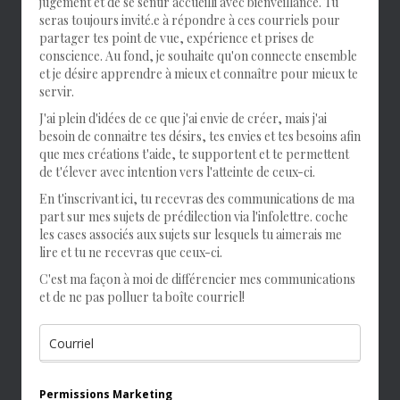
jugement et de se sentir accueilli avec bienveillance. Tu
seras toujours invité.e à répondre à ces courriels pour
partager tes point de vue, expérience et prises de
conscience. Au fond, je souhaite qu'on connecte ensemble
et je désire apprendre à mieux et connaître pour mieux te
servir.
J'ai plein d'idées de ce que j'ai envie de créer, mais j'ai
besoin de connaitre tes désirs, tes envies et tes besoins afin
que mes créations t'aide, te supportent et te permettent
de t'élever avec intention vers l'atteinte de ceux-ci.
En t'inscrivant ici, tu recevras des communications de ma
part sur mes sujets de prédilection via l'infolettre. coche
les cases associés aux sujets sur lesquels tu aimerais me
lire et tu ne recevras que ceux-ci.
C'est ma façon à moi de différencier mes communications
et de ne pas polluer ta boîte courriel!
Permissions Marketing